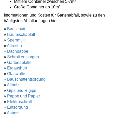
Mittlere Container zwischen 5-7m³
Große Container ab 10m³
Informationen und Kosten für Gartenabfall, sowie zu den
häufigsten Abfallanfragen hier:
»
Bauschutt
»
Baumischabfall
»
Sperrmüll
»
Altreifen
»
Dachpappe
»
Schrott entsorgen
»
Gartenabfälle
»
Erdaushub
»
Glaswolle
»
Bauschuttentsorgung
»
Altholz
»
Gips und Rigips
»
Pappe und Papier
»
Elektroschrott
»
Entsorgung
»
Asbest