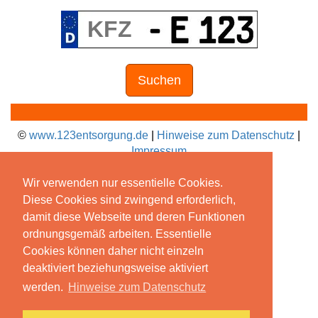
Suchen
©
www.123entsorgung.de
|
Hinweise zum Datenschutz
|
Impressum
Wir verwenden nur essentielle Cookies.
Diese Cookies sind zwingend erforderlich,
damit diese Webseite und deren Funktionen
ordnungsgemäß arbeiten. Essentielle
Cookies können daher nicht einzeln
deaktiviert beziehungsweise aktiviert
werden.
Hinweise zum Datenschutz