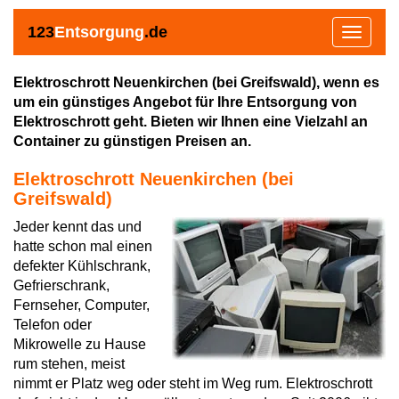
123
Entsorgung
.de
Toggle
navigat
Elektroschrott Neuenkirchen (bei Greifswald), wenn es
um ein günstiges Angebot für Ihre Entsorgung von
Elektroschrott geht. Bieten wir Ihnen eine Vielzahl an
Container zu günstigen Preisen an.
Elektroschrott Neuenkirchen (bei
Greifswald)
Jeder kennt das und
hatte schon mal einen
defekter Kühlschrank,
Gefrierschrank,
Fernseher, Computer,
Telefon oder
Mikrowelle zu Hause
rum stehen, meist
nimmt er Platz weg oder steht im Weg rum. Elektroschrott