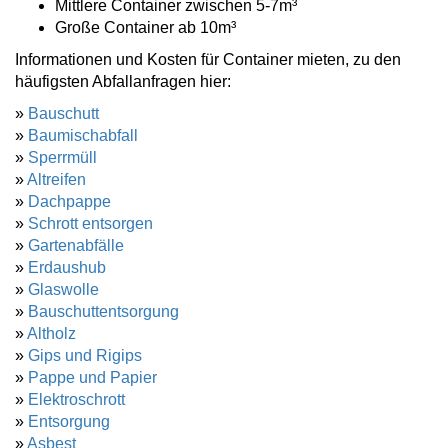
Mittlere Container zwischen 5-7m³
Große Container ab 10m³
Informationen und Kosten für Container mieten, zu den
häufigsten Abfallanfragen hier:
»
Bauschutt
»
Baumischabfall
»
Sperrmüll
»
Altreifen
»
Dachpappe
»
Schrott entsorgen
»
Gartenabfälle
»
Erdaushub
»
Glaswolle
»
Bauschuttentsorgung
»
Altholz
»
Gips und Rigips
»
Pappe und Papier
»
Elektroschrott
»
Entsorgung
»
Asbest