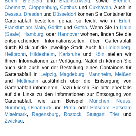
Berlin
,
Bielefeld
und
Braunschweig
, sowie
Bremen
,
Chemnitz
,
Cloppenburg
,
Cottbus
und
Cuxhaven
. Auch in
Dessau
,
Dresden
und
Düsseldorf
können Sie Container für
Gartenabfall bestellen, genau so leicht wie in
Erfurt
,
Frankfurt am Main
,
Görlitz
und
Gotha
. Wenn Sie in
Halle
(Saale)
,
Hamburg
, oder
Hannover
wohnen, finden Sie die
entsprechenden Informationsseiten über Gartenabfall
durch Klick auf die jeweilige Stadt. Auch für
Heidelberg
,
Heilbronn
,
Hildesheim
,
Karlsruhe
und
Köln
stellen wir
Ihnen Informationen zur Verfügung. Natürlich können Sie
auch sich auch vor der Bestellung eines Containers für
Gartenabfall in
Leipzig
,
Magdeburg
,
Mannheim
,
Meißen
und
Mettmann
ausführlich über die Entsorgung von
Gartenabfall informieren. Dazu klicken Sie bitte ebenfalls
auf die Links zu den Informationen zur Entsorgung von
Gartenabfall, wie zum Beispiel
München
,
Neuss
,
Nürnberg
,
Osnabrück
und
Pirna
, oder
Potsdam
,
Potsdam
Mittelmark
,
Regensburg
,
Rostock
,
Stuttgart
,
Trier
und
Zwickau
.