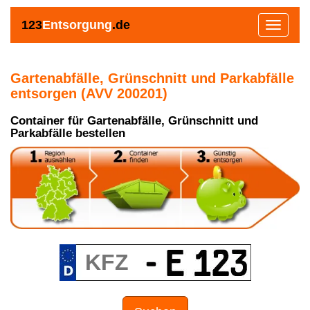
123
Entsorgung
.de
Toggle
navigat
Gartenabfälle, Grünschnitt und Parkabfälle
entsorgen (AVV 200201)
Container für Gartenabfälle, Grünschnitt und
Parkabfälle bestellen