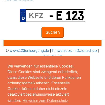
Suchen
©
www.123entsorgung.de
|
Hinweise zum Datenschutz
|
Impressum
Wir verwenden nur essentielle Cookies.
Diese Cookies sind zwingend erforderlich,
damit diese Webseite und deren Funktionen
ordnungsgemäß arbeiten. Essentielle
Cookies können daher nicht einzeln
deaktiviert beziehungsweise aktiviert
werden.
Hinweise zum Datenschutz