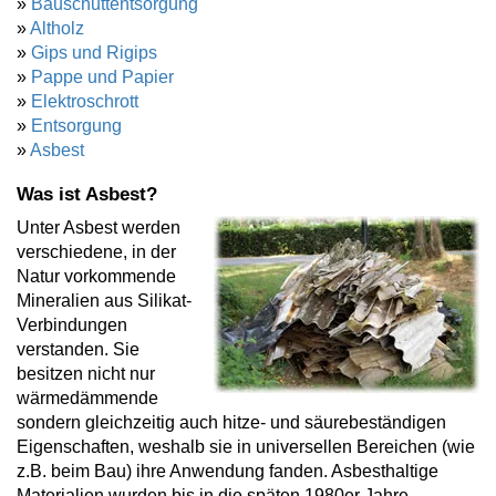
»
Bauschuttentsorgung
»
Altholz
»
Gips und Rigips
»
Pappe und Papier
»
Elektroschrott
»
Entsorgung
»
Asbest
Was ist Asbest?
Unter Asbest werden
verschiedene, in der
Natur vorkommende
Mineralien aus Silikat-
Verbindungen
verstanden. Sie
besitzen nicht nur
wärmedämmende
sondern gleichzeitig auch hitze- und säurebeständigen
Eigenschaften, weshalb sie in universellen Bereichen (wie
z.B. beim Bau) ihre Anwendung fanden. Asbesthaltige
Materialien wurden bis in die späten 1980er Jahre