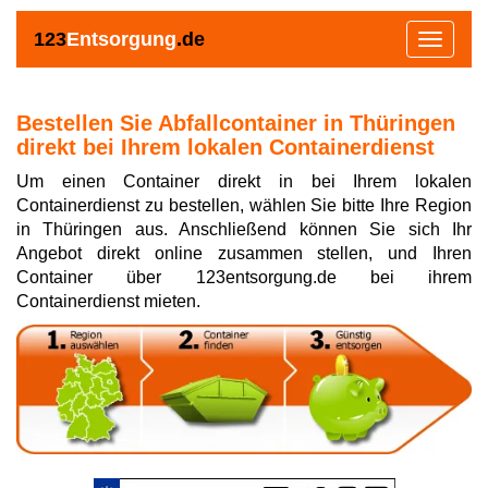
123
Entsorgung
.de
Toggle
navigat
Bestellen Sie Abfallcontainer in Thüringen
direkt bei Ihrem lokalen Containerdienst
Um einen Container direkt in bei Ihrem lokalen
Containerdienst zu bestellen, wählen Sie bitte Ihre Region
in Thüringen aus. Anschließend können Sie sich Ihr
Angebot direkt online zusammen stellen, und Ihren
Container über 123entsorgung.de bei ihrem
Containerdienst mieten.