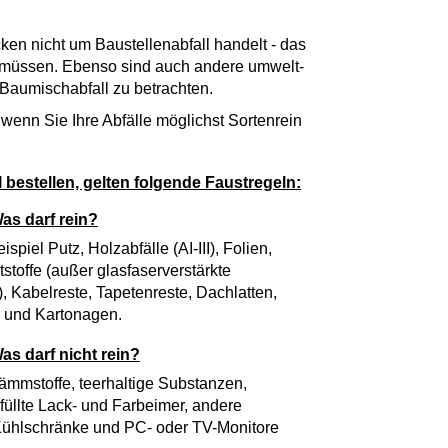
ken nicht um Baustellenabfall handelt - das
n müssen. Ebenso sind auch andere umwelt-
 Baumischabfall zu betrachten.
wenn Sie Ihre Abfälle möglichst Sortenrein
l
bestellen, gelten folgende Faustregeln:
Was darf rein?
piel Putz, Holzabfälle (AI-III), Folien,
ststoffe (außer glasfaserverstärkte
, Kabelreste, Tapetenreste, Dachlatten,
n und Kartonagen.
as darf nicht rein?
Dämmstoffe, teerhaltige Substanzen,
efüllte Lack- und Farbeimer, andere
, Kühlschränke und PC- oder TV-Monitore