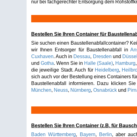
nur bei fachgerechter Entsorgung dem Rohstoffkr
Bestellen Sie Ihren Container für Baustellenab
Sie suchen einen Baustellenabfallcontainer? Kei
wir Ihnen Entsorger für Baustellenabfall in
An
Cuxhaven
. Auch in
Dessau
,
Dresden
und
Düssel
und
Gotha
. Wenn Sie in
Halle (Saale)
,
Hamburg
die jeweilige Stadt. Auch für
Heidelberg
,
Heilbr
sich auch vor der Bestellung eines Containers fü
Baustellenabfall informieren. Dazu klicken Si
München
,
Neuss
,
Nürnberg
,
Osnabrück
und
Pirn
Bestellen Sie Ihren Container (z.B. für Bausc
Baden Württemberg
,
Bayern
,
Berlin
, aber au