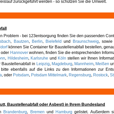
eislauf zurückgeführt werden - so schützen Sie die Umwelt.
fall
n Problem - bei 123entsorgung finden Sie den passenden Contai
sbach
,
Bautzen
,
Berlin
,
Bielefeld
und
Braunschweig
, sowi
dorf
können Sie Container für Baustellenabfall bestellen, genau
, oder
Hannover
wohnen, finden Sie die entsprechenden Informat
onn
,
Hildesheim
,
Karlsruhe
und
Köln
stellen wir Ihnen Informa
r Baustellenabfall in
Leipzig
,
Magdeburg
,
Mannheim
,
Meißen
u
e bitte ebenfalls auf die Links zu den Informationen zur Ent
a
, oder
Potsdam
,
Potsdam Mittelmark
,
Regensburg
,
Rostock
,
St
hutt, Baustellenabfall oder Asbest) in Ihrem Bundesland
ch
Brandenburg
,
Bremen
und
Hamburg
gelistet. Außerdem s