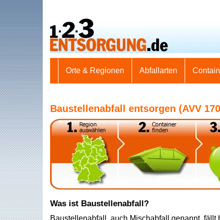
Orte & Regionen
Abfallarten
Contai
Baustellenabfall
entsorgen (AVV 170
Was ist Baustellenabfall?
Baustellenabfall, auch Mischabfall genannt, fällt 