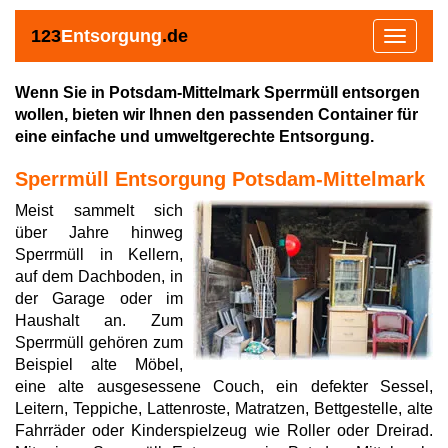
123
Entsorgung
.de
Toggle
navigat
Wenn Sie in Potsdam-Mittelmark Sperrmüll entsorgen
wollen, bieten wir Ihnen den passenden Container für
eine einfache und umweltgerechte Entsorgung.
Sperrmüll Entsorgung Potsdam-Mittelmark
Meist sammelt sich
über Jahre hinweg
Sperrmüll in Kellern,
auf dem Dachboden, in
der Garage oder im
Haushalt an. Zum
Sperrmüll gehören zum
Beispiel alte Möbel,
eine alte ausgesessene Couch, ein defekter Sessel,
Leitern, Teppiche, Lattenroste, Matratzen, Bettgestelle, alte
Fahrräder oder Kinderspielzeug wie Roller oder Dreirad.