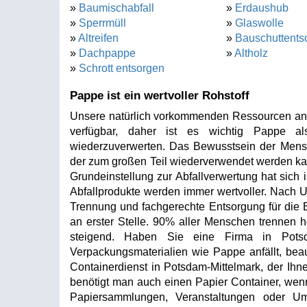
»
Baumischabfall
»
Erdaushub
»
Sperrmüll
»
Glaswolle
»
Altreifen
»
Bauschuttents
»
Dachpappe
»
Altholz
»
Schrott entsorgen
Pappe ist ein wertvoller Rohstoff
Unsere natürlich vorkommenden Ressourcen an Ze
verfügbar, daher ist es wichtig Pappe al
wiederzuverwerten. Das Bewusstsein der Mensche
der zum großen Teil wiederverwendet werden kan
Grundeinstellung zur Abfallverwertung hat sich 
Abfallprodukte werden immer wertvoller. Nach 
Trennung und fachgerechte Entsorgung für die 
an erster Stelle. 90% aller Menschen trennen h
steigend. Haben Sie eine Firma in Potsda
Verpackungsmaterialien wie Pappe anfällt, beau
Containerdienst in Potsdam-Mittelmark, der Ihne
benötigt man auch einen Papier Container, we
Papiersammlungen, Veranstaltungen oder Um