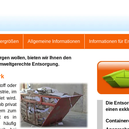
nergrößen
Allgemeine Informationen
Informationen für E
gen wollen, bieten wir Ihnen den
umweltgerechte Entsorgung.
rk
off oder
trie, im
et wird.
Die Entsor
b privat
einen exkl
ern zum
t es in
Container
 häufig