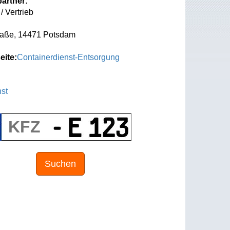
artner:
/ Vertrieb
raße, 14471 Potsdam
eite:
Containerdienst-Entsorgung
st
Suchen