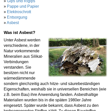
»
Gips und Rigips
»
Pappe und Papier
»
Elektroschrott
»
Entsorgung
»
Asbest
Was ist Asbest?
Unter Asbest werden
verschiedene, in der
Natur vorkommende
Mineralien aus Silikat-
Verbindungen
verstanden. Sie
besitzen nicht nur
wärmedämmende
sondern gleichzeitig auch hitze- und säurebeständigen
Eigenschaften, weshalb sie in universellen Bereichen (wie
z.B. beim Bau) ihre Anwendung fanden. Asbesthaltige
Materialien wurden bis in die späten 1980er Jahre
eingesetzt. Später wurde bekannt, dass Asbest zu den
krebserregenden Stoffen zählt. Zu diesen Baustoffen