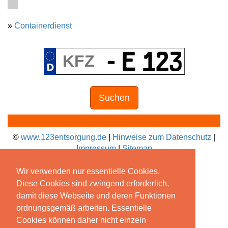
»
Containerdienst
Suchen
©
www.123entsorgung.de
|
Hinweise zum Datenschutz
|
Impressum
|
Sitemap
Wir verwenden nur essentielle Cookies.
Diese Cookies sind zwingend erforderlich,
damit diese Webseite und deren Funktionen
ordnungsgemäß arbeiten. Essentielle
Cookies können daher nicht einzeln