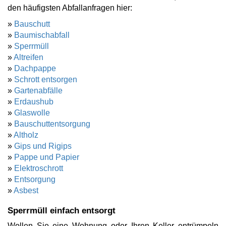
den häufigsten Abfallanfragen hier:
»
Bauschutt
»
Baumischabfall
»
Sperrmüll
»
Altreifen
»
Dachpappe
»
Schrott entsorgen
»
Gartenabfälle
»
Erdaushub
»
Glaswolle
»
Bauschuttentsorgung
»
Altholz
»
Gips und Rigips
»
Pappe und Papier
»
Elektroschrott
»
Entsorgung
»
Asbest
Sperrmüll einfach entsorgt
Wollen Sie eine Wohnung oder Ihren Keller entrümpeln