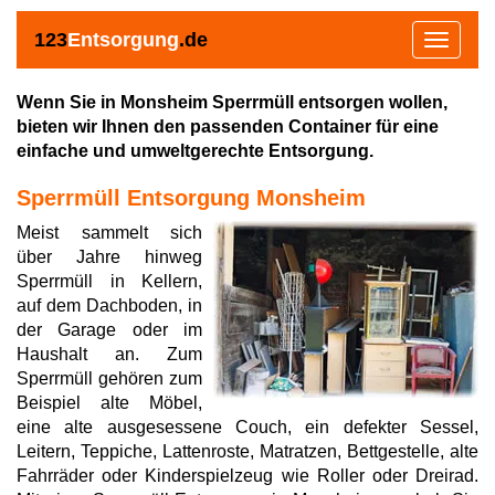
123
Entsorgung
.de
Toggle
navigat
Wenn Sie in Monsheim Sperrmüll entsorgen wollen,
bieten wir Ihnen den passenden Container für eine
einfache und umweltgerechte Entsorgung.
Sperrmüll Entsorgung Monsheim
Meist sammelt sich
über Jahre hinweg
Sperrmüll in Kellern,
auf dem Dachboden, in
der Garage oder im
Haushalt an. Zum
Sperrmüll gehören zum
Beispiel alte Möbel,
eine alte ausgesessene Couch, ein defekter Sessel,
Leitern, Teppiche, Lattenroste, Matratzen, Bettgestelle, alte
Fahrräder oder Kinderspielzeug wie Roller oder Dreirad.