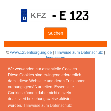
Suchen
©
www.123entsorgung.de
|
Hinweise zum Datenschutz
|
Impressum
Wir verwenden nur essentielle Cookies.
Diese Cookies sind zwingend erforderlich,
damit diese Webseite und deren Funktionen
ordnungsgemäß arbeiten. Essentielle
Cookies können daher nicht einzeln
deaktiviert beziehungsweise aktiviert
werden.
Hinweise zum Datenschutz