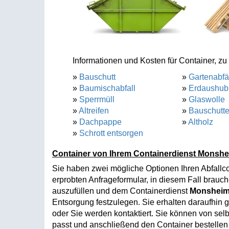
Informationen und Kosten für Container, zu 
»
Bauschutt
»
Gartenabfä
»
Baumischabfall
»
Erdaushub
»
Sperrmüll
»
Glaswolle
»
Altreifen
»
Bauschutt
»
Dachpappe
»
Altholz
»
Schrott entsorgen
Container von Ihrem Containerdienst Monshe
Sie haben zwei mögliche Optionen Ihren Abfallc
erprobten Anfrageformular, in diesem Fall brauc
auszufüllen und dem Containerdienst
Monshei
Entsorgung festzulegen. Sie erhalten daraufhin 
oder Sie werden kontaktiert. Sie können von sel
passt und anschließend den Container bestelle