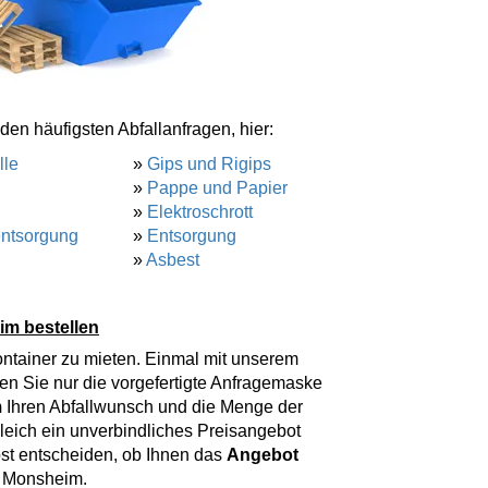
den häufigsten Abfallanfragen, hier:
lle
»
Gips und Rigips
»
Pappe und Papier
»
Elektroschrott
entsorgung
»
Entsorgung
»
Asbest
im bestellen
ontainer zu mieten. Einmal mit unserem
hen Sie nur die vorgefertigte Anfragemaske
m
Ihren Abfallwunsch und die Menge der
gleich ein unverbindliches Preisangebot
bst entscheiden, ob Ihnen das
Angebot
n Monsheim.