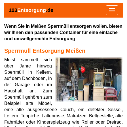
123
Entsorgung
.de
Toggle
navigat
Wenn Sie in Meißen Sperrmüll entsorgen wollen, bieten
wir Ihnen den passenden Container für eine einfache
und umweltgerechte Entsorgung.
Sperrmüll Entsorgung Meißen
Meist sammelt sich
über Jahre hinweg
Sperrmüll in Kellern,
auf dem Dachboden, in
der Garage oder im
Haushalt an. Zum
Sperrmüll gehören zum
Beispiel alte Möbel,
eine alte ausgesessene Couch, ein defekter Sessel,
Leitern, Teppiche, Lattenroste, Matratzen, Bettgestelle, alte
Fahrräder oder Kinderspielzeug wie Roller oder Dreirad.