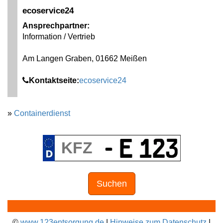
ecoservice24
Ansprechpartner:
Information / Vertrieb
Am Langen Graben, 01662 Meißen
Kontaktseite:
ecoservice24
»
Containerdienst
Suchen
©
www.123entsorgung.de
|
Hinweise zum Datenschutz
|