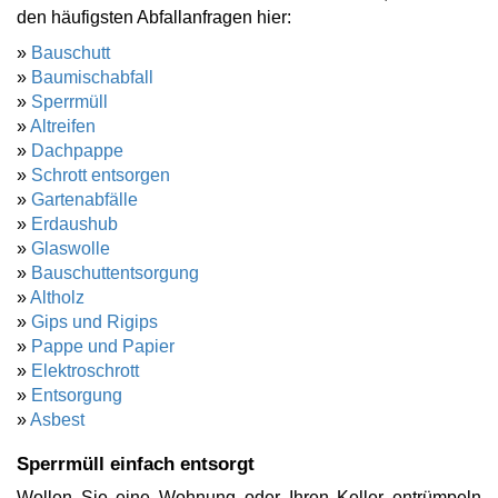
den häufigsten Abfallanfragen hier:
»
Bauschutt
»
Baumischabfall
»
Sperrmüll
»
Altreifen
»
Dachpappe
»
Schrott entsorgen
»
Gartenabfälle
»
Erdaushub
»
Glaswolle
»
Bauschuttentsorgung
»
Altholz
»
Gips und Rigips
»
Pappe und Papier
»
Elektroschrott
»
Entsorgung
»
Asbest
Sperrmüll einfach entsorgt
Wollen Sie eine Wohnung oder Ihren Keller entrümpeln