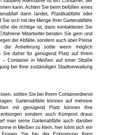
saubere Alternative ist ein Container, der
men kann. Achten Sie beim befüllen eines
nabfall darin landet, Plastikabfälle oder
 Sie sich mit der Menge Ihrer Gartenabfälle
ße die richtige ist, dann kontaktieren Sie
Erfahrene Mitarbeiter beraten Sie gern und
orgen der Abfälle, sondern auch über Preise
 die Anlieferung sollte wenn möglich
 Sie daher für genügend Platz auf Ihrem
l – Container in Meißen auf einer Straße
gung bei Ihrer zuständigen Stadtverwaltung
sen, sollten Sie bei Ihrem Containerdienst
ragen. Gartenabfälle können auf mehrere
ißen mit genügend Platz können Ihre
r entsorgen sondern auch Kompost draus
rf man seine Gartenabfälle auch darüber
onne in Meißen zu klein, hier lohnt sich ein
r. Fragen Sie bei der Entsorgung Ihren