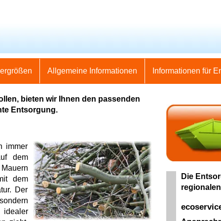
nergrößen
Allgemeine Informationen
Informationen für E
ollen, bieten wir Ihnen den passenden
hte Entsorgung.
n immer
auf dem
 Mauern
Die Entsor
 mit dem
regionalen
tur. Der
 sondern
ecoservic
 idealer