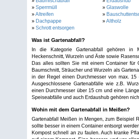
»
Baumischabfall
»
Erdaushub
»
Sperrmüll
»
Glaswolle
»
Altreifen
»
Bauschuttents
»
Dachpappe
»
Altholz
»
Schrott entsorgen
Was ist Gartenabfall?
In die Kategorie Gartenabfall gehören in 
Heckenschnitt, Wurzeln und Äste sowie Rasensch
Das alles sollten Sie mit einem Container für
Baumschnitt, Sträucher und Wurzeln als Gartenab
in der Regel einen Durchmesser von max. 15
Ausgeschlossene Gartenabfälle wie z.B. Wu
einen Durchmesser über 15 cm und eine Länge
Speiseabfälle und auch Erdaushub gehören nicht
Wohin mit dem Gartenabfall in Meißen?
Gartenabfall Meißen in Mengen, zum Beispiel 
sollte besser in einem Container entsorgt werde
Kompost schnell an zu faulen. Auch kranke Pfla