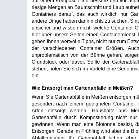
auf einem Kompost. Eine bessere und vor allem 
riesige Mengen an Baumschnitt und Laub aufneh
Containers darauf, das auch wirklich nur Garte
andere Dinge haben darin nichts zu suchen. Sind
unsicher und wissen nicht, welche Container Grö
hier über unsere Seiten einen Containerdienst. 
geben Ihnen wertvolle Tipps, nicht nur zum Ents
der verschiedenen Container Größen. Auch
unproblematisch von der Bühne gehen, sorgen
Grundstück oder davor. Sollte der Gartenabfal
stehen, holen Sie sich im Vorfeld eine Genehmi
ein.
Wie Entsorgt man Gartenabfälle in Meißen?
Wenn Sie Gartenabfälle in Meißen entsorgen müs
gesondert nach einem geeigneten Container f
Arten entsorgt werden. Haushalte aus Me
Gartenabfälle durch Kompostierung nicht nu
gewinnen. Wenn man eine Biotonne besitzt, da
Entsorgen. Gerade im Frühling wird aber die Biot
Abfallcontainer für Gartenabfall schon ehe