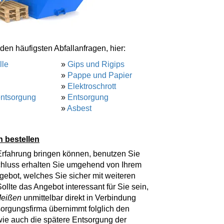
den häufigsten Abfallanfragen, hier:
lle
»
Gips und Rigips
»
Pappe und Papier
»
Elektroschrott
entsorgung
»
Entsorgung
»
Asbest
n bestellen
Erfahrung bringen können, benutzen Sie
schluss erhalten Sie umgehend von Ihrem
ebot, welches Sie sicher mit weiteren
llte das Angebot interessant für Sie sein,
eißen
unmittelbar direkt in Verbindung
sorgungsfirma übernimmt folglich den
 wie auch die spätere Entsorgung der