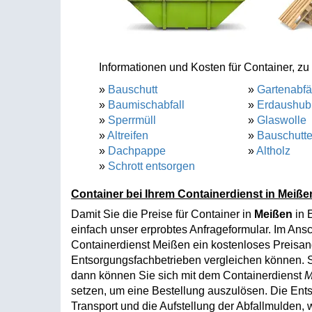
Informationen und Kosten für Container, zu 
»
Bauschutt
»
Gartenabfä
»
Baumischabfall
»
Erdaushub
»
Sperrmüll
»
Glaswolle
»
Altreifen
»
Bauschutt
»
Dachpappe
»
Altholz
»
Schrott entsorgen
Container bei Ihrem Containerdienst in Meiße
Damit Sie die Preise für Container in
Meißen
in 
einfach unser erprobtes Anfrageformular. Im An
Containerdienst Meißen ein kostenloses Preisang
Entsorgungsfachbetrieben vergleichen können. So
dann können Sie sich mit dem Containerdienst
M
setzen, um eine Bestellung auszulösen. Die Ent
Transport und die Aufstellung der Abfallmulden,