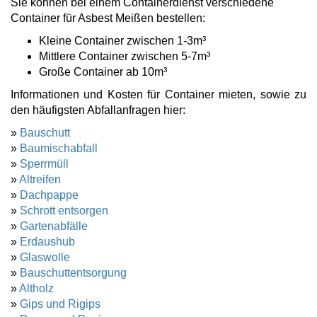
Sie können bei einem Containerdienst verschiedene
Container für Asbest Meißen bestellen:
Kleine Container zwischen 1-3m³
Mittlere Container zwischen 5-7m³
Große Container ab 10m³
Informationen und Kosten für Container mieten, sowie zu
den häufigsten Abfallanfragen hier:
»
Bauschutt
»
Baumischabfall
»
Sperrmüll
»
Altreifen
»
Dachpappe
»
Schrott entsorgen
»
Gartenabfälle
»
Erdaushub
»
Glaswolle
»
Bauschuttentsorgung
»
Altholz
»
Gips und Rigips