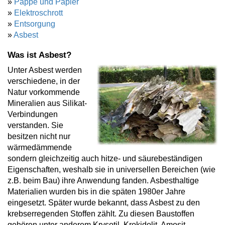
»
Pappe und Papier
»
Elektroschrott
»
Entsorgung
»
Asbest
Was ist Asbest?
Unter Asbest werden
verschiedene, in der
Natur vorkommende
Mineralien aus Silikat-
Verbindungen
verstanden. Sie
besitzen nicht nur
wärmedämmende
sondern gleichzeitig auch hitze- und säurebeständigen
Eigenschaften, weshalb sie in universellen Bereichen (wie
z.B. beim Bau) ihre Anwendung fanden. Asbesthaltige
Materialien wurden bis in die späten 1980er Jahre
eingesetzt. Später wurde bekannt, dass Asbest zu den
krebserregenden Stoffen zählt. Zu diesen Baustoffen
gehören unter anderem Krysotil, Krokidolit, Amosit,