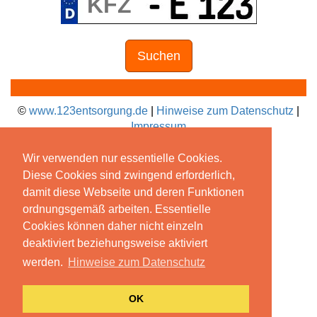
Suchen
©
www.123entsorgung.de
|
Hinweise zum Datenschutz
|
Impressum
Wir verwenden nur essentielle Cookies.
Diese Cookies sind zwingend erforderlich,
damit diese Webseite und deren Funktionen
ordnungsgemäß arbeiten. Essentielle
Cookies können daher nicht einzeln
deaktiviert beziehungsweise aktiviert
werden.
Hinweise zum Datenschutz
OK