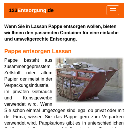
123
Entsorgung
.de
Toggle
navigat
Wenn Sie in Lassan Pappe entsorgen wollen, bieten
wir Ihnen den passenden Container für eine einfache
und umweltgerechte Entsorgung.
Pappe entsorgen Lassan
Pappe besteht aus
zusammengepresstem
Zellstoff oder altem
Papier, der meist in der
Verpackungsindustrie,
im privaten Gebrauch
und Kunstgewerbe
verwendet wird. Wenn
Sie schon einmal umgezogen sind, egal ob privat oder mit
der Firma, wissen Sie das Pappe gern zum Verpacken
verwendet wird. Pappkartons gibt es in unterschiedlichen