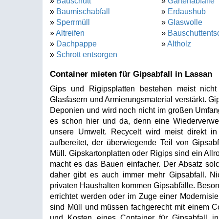
»
Bauschutt
»
Gartenabfälle
»
Baumischabfall
»
Erdaushub
»
Sperrmüll
»
Glaswolle
»
Altreifen
»
Bauschuttents
»
Dachpappe
»
Altholz
»
Schrott entsorgen
Container mieten für Gipsabfall in Lassan
Gips und Rigipsplatten bestehen meist nich
Glasfasern und Armierungsmaterial verstärkt. Gi
Deponien und wird noch nicht im großen Umfang
es schon hier und da, denn eine Wiederverwer
unsere Umwelt. Recycelt wird meist direkt in 
aufbereitet, der überwiegende Teil von Gipsab
Müll. Gipskartonplatten oder Rigips sind ein Al
macht es das Bauen einfacher. Der Absatz solch
daher gibt es auch immer mehr Gipsabfall. Ni
privaten Haushalten kommen Gipsabfälle. Beso
errichtet werden oder im Zuge einer Modernisi
sind Müll und müssen fachgerecht mit einem Co
und Kosten eines Container für Gipsabfall