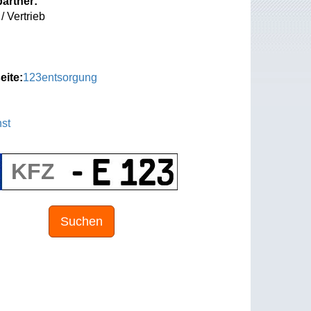
artner:
/ Vertrieb
eite:
123entsorgung
st
Suchen