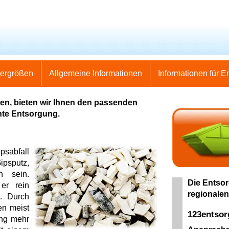
nergrößen
Allgemeine Informationen
Informationen für E
len, bieten wir Ihnen den passenden
hte Entsorgung.
psabfall
ipsputz,
en sein.
Die Entsor
 er rein
regionalen
t. Durch
en meist
123entso
ung mehr