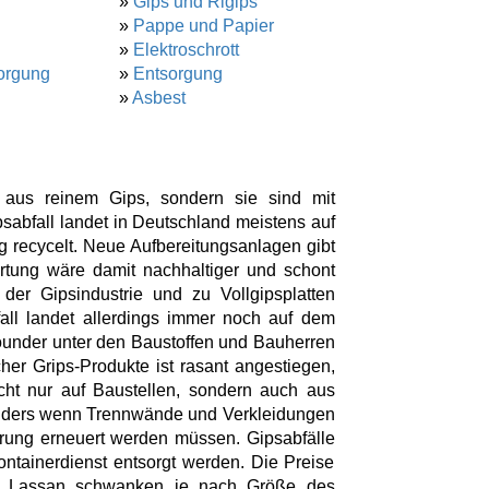
»
Gips und Rigips
»
Pappe und Papier
»
Elektroschrott
orgung
»
Entsorgung
»
Asbest
t aus reinem Gips, sondern sie sind mit
psabfall landet in Deutschland meistens auf
 recycelt. Neue Aufbereitungsanlagen gibt
tung wäre damit nachhaltiger und schont
der Gipsindustrie und zu Vollgipsplatten
fall landet allerdings immer noch auf dem
lrounder unter den Baustoffen und Bauherren
er Grips-Produkte ist rasant angestiegen,
cht nur auf Baustellen, sondern auch aus
nders wenn Trennwände und Verkleidungen
erung erneuert werden müssen. Gipsabfälle
ntainerdienst entsorgt werden. Die Preise
 in Lassan schwanken je nach Größe des