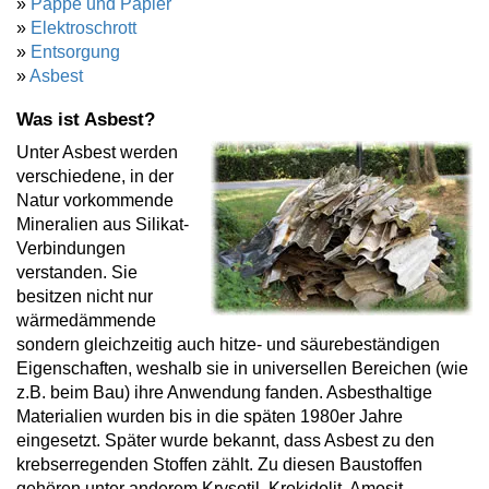
»
Pappe und Papier
»
Elektroschrott
»
Entsorgung
»
Asbest
Was ist Asbest?
Unter Asbest werden
verschiedene, in der
Natur vorkommende
Mineralien aus Silikat-
Verbindungen
verstanden. Sie
besitzen nicht nur
wärmedämmende
sondern gleichzeitig auch hitze- und säurebeständigen
Eigenschaften, weshalb sie in universellen Bereichen (wie
z.B. beim Bau) ihre Anwendung fanden. Asbesthaltige
Materialien wurden bis in die späten 1980er Jahre
eingesetzt. Später wurde bekannt, dass Asbest zu den
krebserregenden Stoffen zählt. Zu diesen Baustoffen
gehören unter anderem Krysotil, Krokidolit, Amosit,