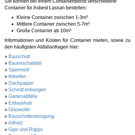
Sie können bei einem Containerdienst verschiedene
Container für Asbest Lassan bestellen:
Kleine Container zwischen 1-3m³
Mittlere Container zwischen 5-7m³
Große Container ab 10m³
Informationen und Kosten für Container mieten, sowie zu
den häufigsten Abfallanfragen hier:
»
Bauschutt
»
Baumischabfall
»
Sperrmüll
»
Altreifen
»
Dachpappe
»
Schrott entsorgen
»
Gartenabfälle
»
Erdaushub
»
Glaswolle
»
Bauschuttentsorgung
»
Altholz
»
Gips und Rigips