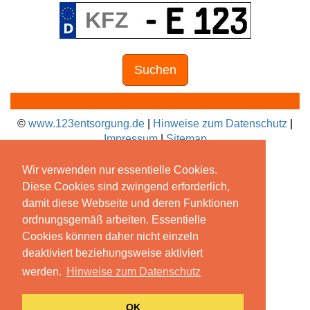
Suchen
©
www.123entsorgung.de
|
Hinweise zum Datenschutz
|
Impressum
|
Sitemap
Wir verwenden nur essentielle Cookies.
Diese Cookies sind zwingend erforderlich,
damit diese Webseite und deren Funktionen
ordnungsgemäß arbeiten. Essentielle
Cookies können daher nicht einzeln
deaktiviert beziehungsweise aktiviert
werden.
Hinweise zum Datenschutz
OK