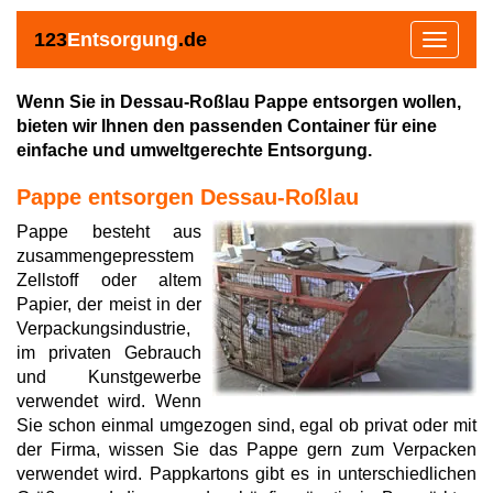
123
Entsorgung
.de
Toggle
navigat
Wenn Sie in Dessau-Roßlau Pappe entsorgen wollen,
bieten wir Ihnen den passenden Container für eine
einfache und umweltgerechte Entsorgung.
Pappe entsorgen Dessau-Roßlau
Pappe besteht aus
zusammengepresstem
Zellstoff oder altem
Papier, der meist in der
Verpackungsindustrie,
im privaten Gebrauch
und Kunstgewerbe
verwendet wird. Wenn
Sie schon einmal umgezogen sind, egal ob privat oder mit
der Firma, wissen Sie das Pappe gern zum Verpacken
verwendet wird. Pappkartons gibt es in unterschiedlichen