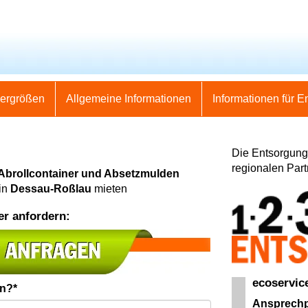
nergrößen
Allgemeine Informationen
Informationen für E
Die Entsorgung 
regionalen Part
 Abrollcontainer und Absetzmulden
in
Dessau-Roßlau
mieten
er anfordern:
ecoservic
en?*
Ansprechp