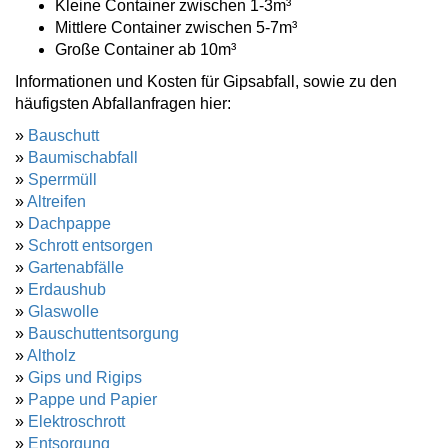
Kleine Container zwischen 1-3m³
Mittlere Container zwischen 5-7m³
Große Container ab 10m³
Informationen und Kosten für Gipsabfall, sowie zu den
häufigsten Abfallanfragen hier:
»
Bauschutt
»
Baumischabfall
»
Sperrmüll
»
Altreifen
»
Dachpappe
»
Schrott entsorgen
»
Gartenabfälle
»
Erdaushub
»
Glaswolle
»
Bauschuttentsorgung
»
Altholz
»
Gips und Rigips
»
Pappe und Papier
»
Elektroschrott
»
Entsorgung