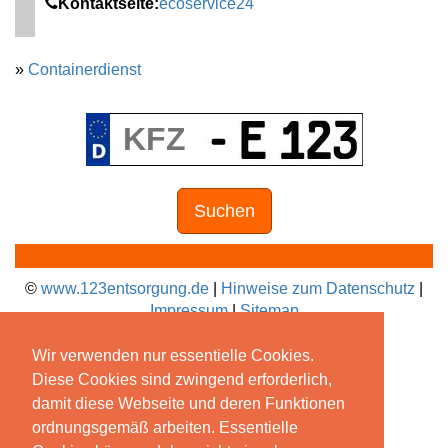
Kontaktseite:
ecoservice24
»
Containerdienst
Suchen
©
www.123entsorgung.de
|
Hinweise zum Datenschutz
|
Impressum
|
Sitemap
Wir verwenden nur essentielle Cookies.
Diese Cookies sind zwingend erforderlich,
damit diese Webseite und deren Funktionen
ordnungsgemäß arbeiten. Essentielle