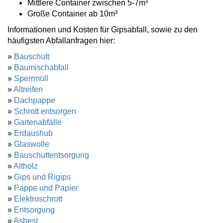
Mittlere Container zwischen 5-7m³
Große Container ab 10m³
Informationen und Kosten für Gipsabfall, sowie zu den
häufigsten Abfallanfragen hier:
»
Bauschutt
»
Baumischabfall
»
Sperrmüll
»
Altreifen
»
Dachpappe
»
Schrott entsorgen
»
Gartenabfälle
»
Erdaushub
»
Glaswolle
»
Bauschuttentsorgung
»
Altholz
»
Gips und Rigips
»
Pappe und Papier
»
Elektroschrott
»
Entsorgung
»
Asbest