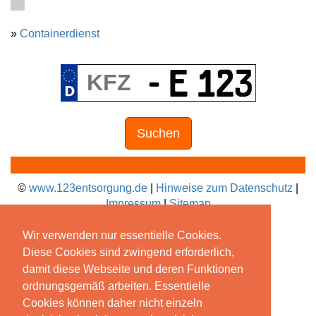
»
Containerdienst
Suchen
©
www.123entsorgung.de
|
Hinweise zum Datenschutz
|
Impressum
|
Sitemap
Wir verwenden nur essentielle Cookies.
Diese Cookies sind zwingend erforderlich,
damit diese Webseite und deren Funktionen
ordnungsgemäß arbeiten. Essentielle
Cookies können daher nicht einzeln