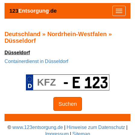
123
Entsorgung
.de
Toggle
navigat
Deutschland » Nordrhein-Westfalen »
Düsseldorf
Düsseldorf
Containerdienst in Düsseldorf
Suchen
©
www.123entsorgung.de
|
Hinweise zum Datenschutz
|
Impressum
|
Sitemap