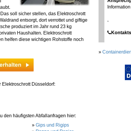
Ansprechp
f
Information 
aubt.
as soll sicher stellen, das Elektroschrott
,
ldrand entsorgt, dort verrottet und giftige
tsche produziert im Jahr rund 23 kg
Kontakts
rivaten Haushalten. Elektroschrott
len helfen diese wichtigen Rohstoffe noch
»
Containerdien
 Elektroschrott Düsseldorf:
u den häufigsten Abfallanfragen hier:
»
Gips und Rigips