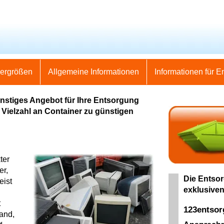
nergrößen
Allgemeine Informationen
Informationen für E
ünstiges Angebot für Ihre Entsorgung
e Vielzahl an Container zu günstigen
ter
er,
Die Entsor
eist
exklusiven
t
123entso
land,