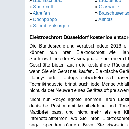
»
Baumischabfall
»
Erdaushub
»
Sperrmüll
»
Glaswolle
»
Altreifen
»
Bauschuttents
»
Dachpappe
»
Altholz
»
Schrott entsorgen
Elektroschrott Düsseldorf kostenlos entso
Die Bundesregierung verabschiedete 2016 ein
können nun ihren Elektroschrott wie Hand
Spülmaschine oder Rasierapparate bei einem Ele
Geschäfte bieten auch die kostenfreie Rücknah
wenn Sie ein Gerät neu kaufen. Elektrische Gerä
Handys oder Laptops entwickeln sich rasen
Technikindustrie bringt auch jede Menge Abfall
nicht, da der Neuwert eines Gerätes oft preiswerte
Nicht nur Recyclinghöfe nehmen Ihren Elektr
deutsche Post nimmt Mobiltelefone und Tint
Maxibrief passt und nicht mehr als ein Kil
Internetplattformen, wo Sie Ihren Elektroschr
sogar spenden können. Bevor Sie etwas in d