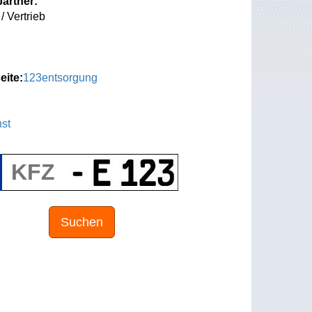
artner:
/ Vertrieb
eite:
123entsorgung
st
Suchen