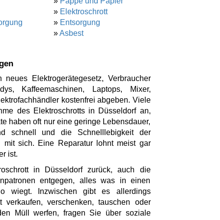
»
Pappe und Papier
»
Elektroschrott
orgung
»
Entsorgung
»
Asbest
rgen
 neues Elektrogerätegesetz, Verbraucher
ys, Kaffeemaschinen, Laptops, Mixer,
ktrofachhändler kostenfrei abgeben. Viele
me des Elektroschrotts in Düsseldorf an,
te haben oft nur eine geringe Lebensdauer,
d schnell und die Schnelllebigkeit der
 mit sich. Eine Reparatur lohnt meist gar
r ist.
oschrott in Düsseldorf zurück, auch die
enpatronen entgegen, alles was in einen
o wiegt. Inzwischen gibt es allerdings
ott verkaufen, verschenken, tauschen oder
en Müll werfen, fragen Sie über soziale