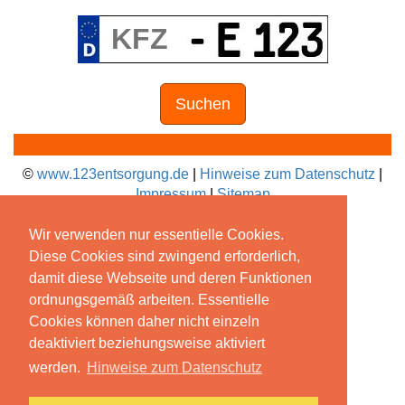
Suchen
©
www.123entsorgung.de
|
Hinweise zum Datenschutz
|
Impressum
|
Sitemap
Wir verwenden nur essentielle Cookies.
Diese Cookies sind zwingend erforderlich,
damit diese Webseite und deren Funktionen
ordnungsgemäß arbeiten. Essentielle
Cookies können daher nicht einzeln
deaktiviert beziehungsweise aktiviert
werden.
Hinweise zum Datenschutz