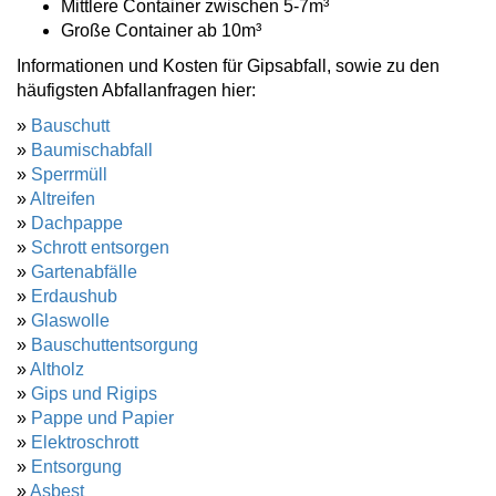
Mittlere Container zwischen 5-7m³
Große Container ab 10m³
Informationen und Kosten für Gipsabfall, sowie zu den
häufigsten Abfallanfragen hier:
»
Bauschutt
»
Baumischabfall
»
Sperrmüll
»
Altreifen
»
Dachpappe
»
Schrott entsorgen
»
Gartenabfälle
»
Erdaushub
»
Glaswolle
»
Bauschuttentsorgung
»
Altholz
»
Gips und Rigips
»
Pappe und Papier
»
Elektroschrott
»
Entsorgung
»
Asbest