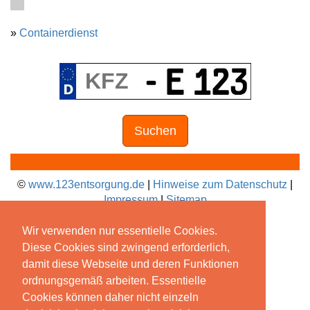
»
Containerdienst
Suchen
©
www.123entsorgung.de
|
Hinweise zum Datenschutz
|
Impressum
|
Sitemap
Wir verwenden nur essentielle Cookies.
Diese Cookies sind zwingend erforderlich,
damit diese Webseite und deren Funktionen
ordnungsgemäß arbeiten. Essentielle
Cookies können daher nicht einzeln