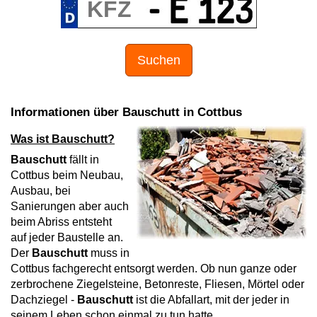
Suchen
Informationen über Bauschutt in Cottbus
Was ist Bauschutt?
Bauschutt
fällt in
Cottbus beim Neubau,
Ausbau, bei
Sanierungen aber auch
beim Abriss entsteht
auf jeder Baustelle an.
Der
Bauschutt
muss in
Cottbus fachgerecht entsorgt werden. Ob nun ganze oder
zerbrochene Ziegelsteine, Betonreste, Fliesen, Mörtel oder
Dachziegel -
Bauschutt
ist die Abfallart, mit der jeder in
seinem Leben schon einmal zu tun hatte.