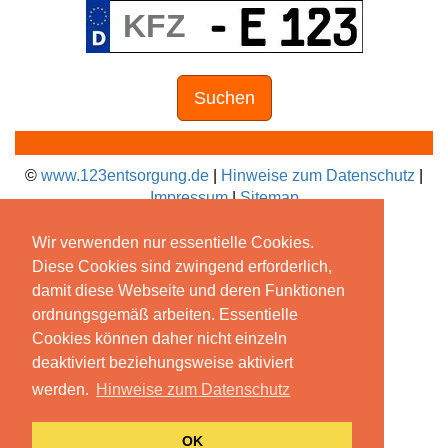
Suchen
©
www.123entsorgung.de
|
Hinweise zum Datenschutz
|
Impressum
|
Sitemap
Wir verwenden nur essentielle Cookies.
Diese Cookies sind zwingend erforderlich,
damit diese Webseite und deren Funktionen
ordnungsgemäß arbeiten. Essentielle
Cookies können daher nicht einzeln
deaktiviert beziehungsweise aktiviert
werden.
Hinweise zum Datenschutz
OK