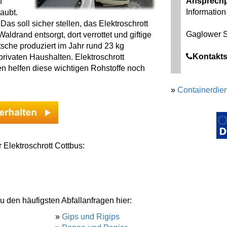
Ansprechp
f
Information 
aubt.
as soll sicher stellen, das Elektroschrott
Gaglower S
ldrand entsorgt, dort verrottet und giftige
tsche produziert im Jahr rund 23 kg
Kontakts
rivaten Haushalten. Elektroschrott
len helfen diese wichtigen Rohstoffe noch
»
Containerdien
 Elektroschrott Cottbus:
u den häufigsten Abfallanfragen hier:
»
Gips und Rigips