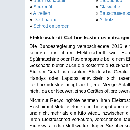
»
Baumischabfall
»
Erdaushub
»
Sperrmüll
»
Glaswolle
»
Altreifen
»
Bauschuttents
»
Dachpappe
»
Altholz
»
Schrott entsorgen
Elektroschrott Cottbus kostenlos entsorge
Die Bundesregierung verabschiedete 2016 ein
können nun ihren Elektroschrott wie Hand
Spülmaschine oder Rasierapparate bei einem Ele
Geschäfte bieten auch die kostenfreie Rücknahm
Sie ein Gerät neu kaufen. Elektrische Geräte
Handys oder Laptops entwickeln sich rasen
Technikindustrie bringt auch jede Menge Abfall
nicht, da der Neuwert eines Gerätes oft preiswerte
Nicht nur Recyclinghöfe nehmen Ihren Elektrosc
Post nimmt Mobiltelefone und Tintenpatronen en
und nicht mehr als ein Kilo wiegt. Inzwischen gi
Ihren Elektroschrott verkaufen, verschenken, 
Sie etwas in den Müll werfen, fragen Sie über s