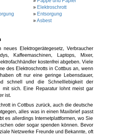
»
Pappe und Papier
»
Elektroschrott
orgung
»
Entsorgung
»
Asbest
n
 neues Elektrogerätegesetz, Verbraucher
ys, Kaffeemaschinen, Laptops, Mixer,
ktrofachhändler kostenfrei abgeben. Viele
e des Elektroschrotts in Cottbus an, wenn
 haben oft nur eine geringe Lebensdauer,
d schnell und die Schnelllebigkeit der
 mit sich. Eine Reparatur lohnt meist gar
r ist.
hrott in Cottbus zurück, auch die deutsche
tgegen, alles was in einen Maxibrief passt
bt es allerdings Internetplattformen, wo Sie
tauschen oder sogar spenden können. Bevor
oziale Netzwerke Freunde und Bekannte, oft