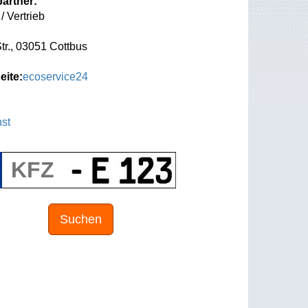
artner:
/ Vertrieb
tr., 03051 Cottbus
eite:
ecoservice24
st
Suchen