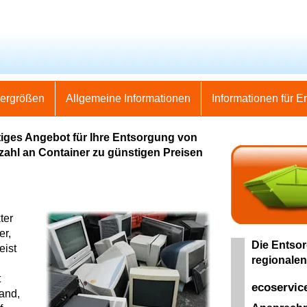
nergrößen
Allgemeine Informationen
Informationen für E
tiges Angebot für Ihre Entsorgung von
elzahl an Container zu günstigen Preisen
ter
er,
Die Entsor
eist
regionalen
t
ecoservic
land,