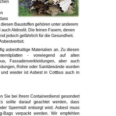
ichen
en
 dass
u diesen Baustoffen gehören unter anderem
und auch Aktinolit. Die feinen Fasern, denen
ind jedoch gefährlich für die Gesundheit.
 Asbestverbot.
g asbesthaltige Materialien an. Zu diesen
eternitplatten - vorwiegend auf alten
us, Fassadenverkleidungen, aber auch
eidungen, Rohre oder Sanitärwände wurden
 und wieder ist Asbest in Cottbus auch in
n Sie bei Ihrem Containerdienst gesondert
s sollte darauf geachtet werden, dass
oder Sperrmüll entsorgt wird. Asbest muss
ig-Bags verpackt werden. Wir empfehlen