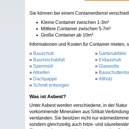
Sie können bei einem Containerdienst verschiede
Kleine Container zwischen 1-3m³
Mittlere Container zwischen 5-7m³
Große Container ab 10m³
Informationen und Kosten für Container mieten, s
»
Bauschutt
»
Gartenabfälle
»
Baumischabfall
»
Erdaushub
»
Sperrmüll
»
Glaswolle
»
Altreifen
»
Bauschuttents
»
Dachpappe
»
Altholz
»
Schrott entsorgen
Was ist Asbest?
Unter Asbest werden verschiedene, in der Natur
vorkommende Mineralien aus Silikat-Verbindun
verstanden. Sie besitzen nicht nur wärmedämm
sondern gleichzeitig auch hitze- und säurebestä