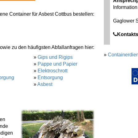
Ansprechp
Information 
ne Container für Asbest Cottbus bestellen:
Gaglower S
Kontakts
owie zu den häufigsten Abfallanfragen hier:
»
Containerdien
»
Gips und Rigips
»
Pappe und Papier
»
Elektroschrott
orgung
»
Entsorgung
»
Asbest
gen
ende
ndigen