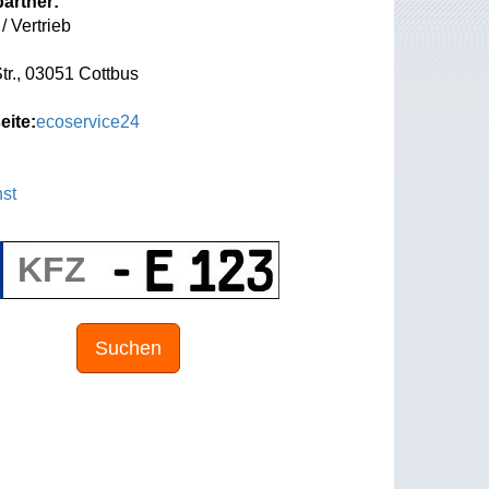
artner:
/ Vertrieb
tr., 03051 Cottbus
eite:
ecoservice24
st
Suchen