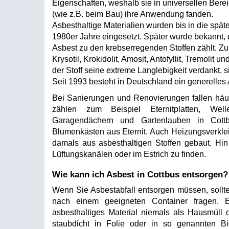
Eigenschaften, weshalb sie in universellen Bere
(wie z.B. beim Bau) ihre Anwendung fanden.
Asbesthaltige Materialien wurden bis in die spät
1980er Jahre eingesetzt. Später wurde bekannt,
Asbest zu den krebserregenden Stoffen zählt. Z
Krysotil, Krokidolit, Amosit, Antofyllit, Tremolit 
der Stoff seine extreme Langlebigkeit verdankt, s
Seit 1993 besteht in Deutschland ein generelles
Bei Sanierungen und Renovierungen fallen häufi
zählen zum Beispiel Eternitplatten, Well
Garagendächern und Gartenlauben in Cottb
Blumenkästen aus Eternit. Auch Heizungsverkl
damals aus asbesthaltigen Stoffen gebaut. Hin
Lüftungskanälen oder im Estrich zu finden.
Wie kann ich Asbest in Cottbus entsorgen?
Wenn Sie Asbestabfall entsorgen müssen, sollte
nach einem geeigneten Container fragen. E
asbesthaltiges Material niemals als Hausmüll 
staubdicht in Folie oder in so genannten B