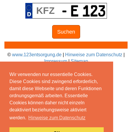
Suchen
©
www.123entsorgung.de
|
Hinweise zum Datenschutz
|
Impressum
|
Sitemap
Wir verwenden nur essentielle Cookies.
Diese Cookies sind zwingend erforderlich,
damit diese Webseite und deren Funktionen
ordnungsgemäß arbeiten. Essentielle
Cookies können daher nicht einzeln
deaktiviert beziehungsweise aktiviert
werden.
Hinweise zum Datenschutz