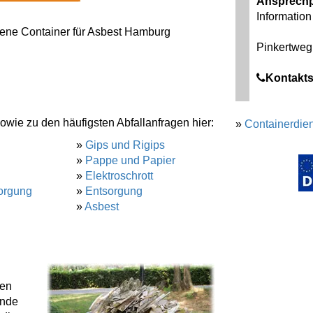
Ansprechp
Information 
dene Container für Asbest Hamburg
Pinkertweg
Kontakts
owie zu den häufigsten Abfallanfragen hier:
»
Containerdien
»
Gips und Rigips
»
Pappe und Papier
»
Elektroschrott
orgung
»
Entsorgung
»
Asbest
gen
ende