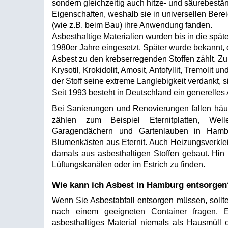
sondern gleichzeitig auch hitze- und säurebestä
Eigenschaften, weshalb sie in universellen Bere
(wie z.B. beim Bau) ihre Anwendung fanden.
Asbesthaltige Materialien wurden bis in die spät
1980er Jahre eingesetzt. Später wurde bekannt,
Asbest zu den krebserregenden Stoffen zählt. Z
Krysotil, Krokidolit, Amosit, Antofyllit, Tremolit 
der Stoff seine extreme Langlebigkeit verdankt, s
Seit 1993 besteht in Deutschland ein generelles
Bei Sanierungen und Renovierungen fallen häufi
zählen zum Beispiel Eternitplatten, Well
Garagendächern und Gartenlauben in Hambu
Blumenkästen aus Eternit. Auch Heizungsverkl
damals aus asbesthaltigen Stoffen gebaut. Hin
Lüftungskanälen oder im Estrich zu finden.
Wie kann ich Asbest in Hamburg entsorgen
Wenn Sie Asbestabfall entsorgen müssen, sollte
nach einem geeigneten Container fragen. E
asbesthaltiges Material niemals als Hausmüll 