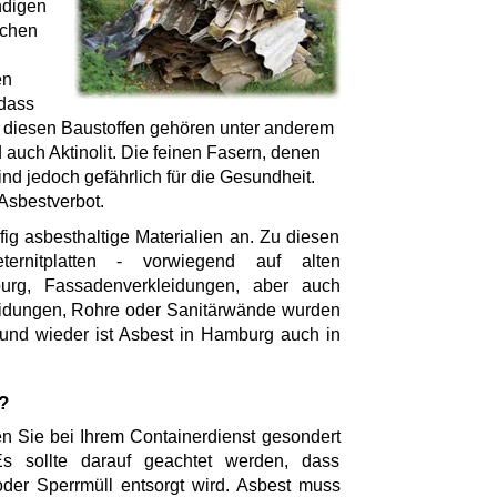
ndigen
ichen
en
 dass
u diesen Baustoffen gehören unter anderem
und auch Aktinolit. Die feinen Fasern, denen
ind jedoch gefährlich für die Gesundheit.
 Asbestverbot.
g asbesthaltige Materialien an. Zu diesen
eternitplatten - vorwiegend auf alten
rg, Fassadenverkleidungen, aber auch
eidungen, Rohre oder Sanitärwände wurden
 und wieder ist Asbest in Hamburg auch in
?
n Sie bei Ihrem Containerdienst gesondert
s sollte darauf geachtet werden, dass
oder Sperrmüll entsorgt wird. Asbest muss