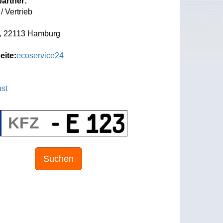
artner:
/ Vertrieb
, 22113 Hamburg
eite:
ecoservice24
st
Suchen