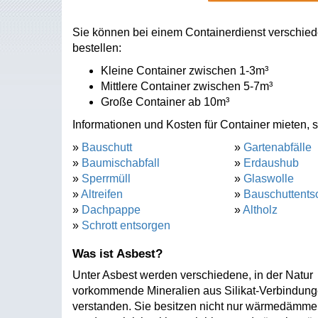
Sie können bei einem Containerdienst verschie
bestellen:
Kleine Container zwischen 1-3m³
Mittlere Container zwischen 5-7m³
Große Container ab 10m³
Informationen und Kosten für Container mieten, s
»
Bauschutt
»
Gartenabfälle
»
Baumischabfall
»
Erdaushub
»
Sperrmüll
»
Glaswolle
»
Altreifen
»
Bauschuttents
»
Dachpappe
»
Altholz
»
Schrott entsorgen
Was ist Asbest?
Unter Asbest werden verschiedene, in der Natur
vorkommende Mineralien aus Silikat-Verbindun
verstanden. Sie besitzen nicht nur wärmedämm