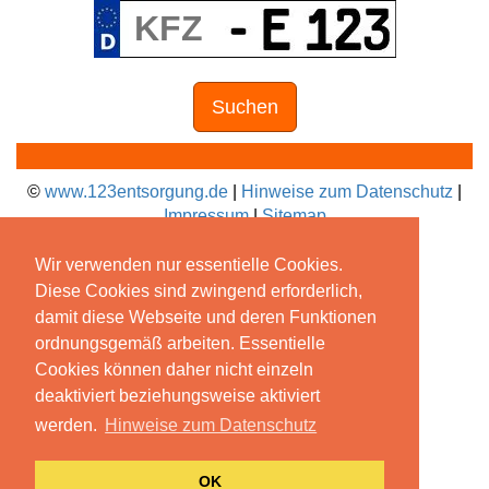
Suchen
©
www.123entsorgung.de
|
Hinweise zum Datenschutz
|
Impressum
|
Sitemap
Wir verwenden nur essentielle Cookies.
Diese Cookies sind zwingend erforderlich,
damit diese Webseite und deren Funktionen
ordnungsgemäß arbeiten. Essentielle
Cookies können daher nicht einzeln
deaktiviert beziehungsweise aktiviert
werden.
Hinweise zum Datenschutz
OK