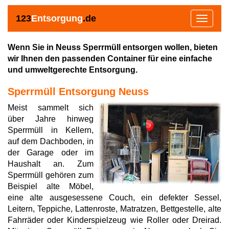
123
Entsorgung
.de
Toggle
navigat
Wenn Sie in Neuss Sperrmüll entsorgen wollen, bieten
wir Ihnen den passenden Container für eine einfache
und umweltgerechte Entsorgung.
Sperrmüll Entsorgung Neuss
Meist sammelt sich
über Jahre hinweg
Sperrmüll in Kellern,
auf dem Dachboden, in
der Garage oder im
Haushalt an. Zum
Sperrmüll gehören zum
Beispiel alte Möbel,
eine alte ausgesessene Couch, ein defekter Sessel,
Leitern, Teppiche, Lattenroste, Matratzen, Bettgestelle, alte
Fahrräder oder Kinderspielzeug wie Roller oder Dreirad.