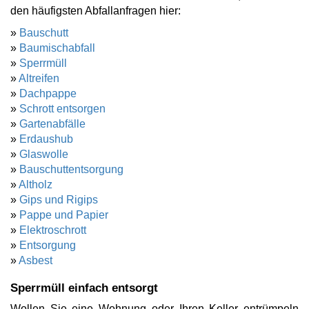
den häufigsten Abfallanfragen hier:
»
Bauschutt
»
Baumischabfall
»
Sperrmüll
»
Altreifen
»
Dachpappe
»
Schrott entsorgen
»
Gartenabfälle
»
Erdaushub
»
Glaswolle
»
Bauschuttentsorgung
»
Altholz
»
Gips und Rigips
»
Pappe und Papier
»
Elektroschrott
»
Entsorgung
»
Asbest
Sperrmüll einfach entsorgt
Wollen Sie eine Wohnung oder Ihren Keller entrümpeln