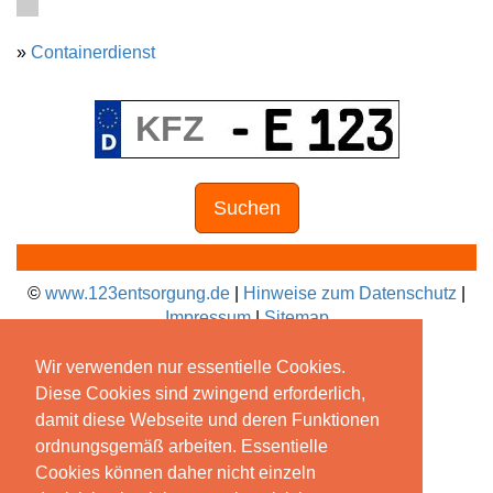
»
Containerdienst
Suchen
©
www.123entsorgung.de
|
Hinweise zum Datenschutz
|
Impressum
|
Sitemap
Wir verwenden nur essentielle Cookies.
Diese Cookies sind zwingend erforderlich,
damit diese Webseite und deren Funktionen
ordnungsgemäß arbeiten. Essentielle
Cookies können daher nicht einzeln