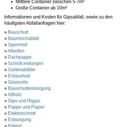
Mittlere Container zwischen 5-7m³
Große Container ab 10m³
Informationen und Kosten für Gipsabfall, sowie zu den
häufigsten Abfallanfragen hier:
»
Bauschutt
»
Baumischabfall
»
Sperrmüll
»
Altreifen
»
Dachpappe
»
Schrott entsorgen
»
Gartenabfälle
»
Erdaushub
»
Glaswolle
»
Bauschuttentsorgung
»
Altholz
»
Gips und Rigips
»
Pappe und Papier
»
Elektroschrott
»
Entsorgung
»
Asbest