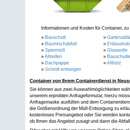
Informationen und Kosten für Container, zu 
»
Bauschutt
»
Gartenabfä
»
Baumischabfall
»
Erdaushub
»
Sperrmüll
»
Glaswolle
»
Altreifen
»
Bauschutt
»
Dachpappe
»
Altholz
»
Schrott entsorgen
Container von Ihrem Containerdienst in Neus
Sie können aus zwei Auswahlmöglichkeiten wähle
unserem erprobten Anfrageformular, hierzu müsse
Anfragemaske ausfüllen und dem Containerdiens
die Größenordnung der Müll-Entsorgung zu erläu
kostenloses Preisangebot oder Sie werden kontak
ob Ihnen das Angebot zusagt und dann die Abfal