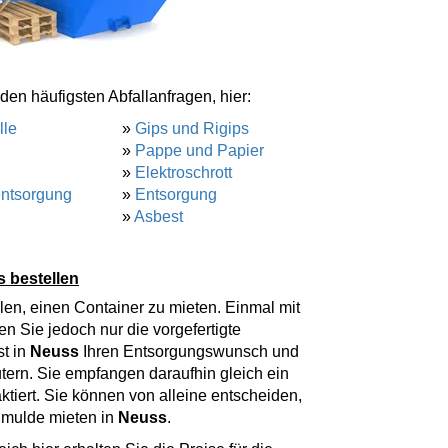
den häufigsten Abfallanfragen, hier:
lle
»
Gips und Rigips
»
Pappe und Papier
»
Elektroschrott
entsorgung
»
Entsorgung
»
Asbest
s bestellen
n, einen Container zu mieten. Einmal mit
n Sie jedoch nur die vorgefertigte
t in
Neuss
Ihren Entsorgungswunsch und
tern. Sie empfangen daraufhin gleich ein
tiert. Sie können von alleine entscheiden,
lmulde mieten in
Neuss
.