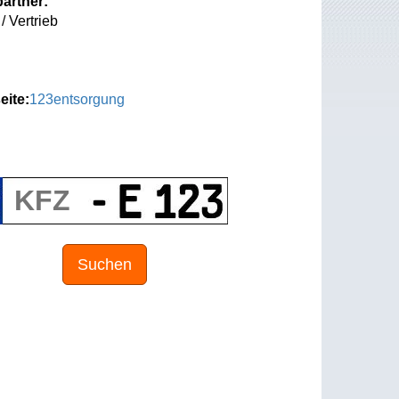
artner:
/ Vertrieb
eite:
123entsorgung
Suchen