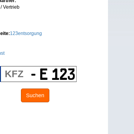
artner:
/ Vertrieb
eite:
123entsorgung
st
Suchen