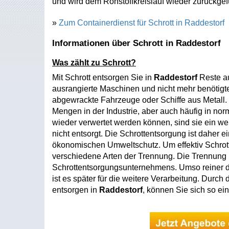
und wird dem Rohstoffkreislauf wieder zurückgef
»
Zum Containerdienst für Schrott in Raddestorf
Informationen über Schrott in Raddestorf
Was zählt zu Schrott?
Mit Schrott entsorgen Sie in
Raddestorf
Reste au
ausrangierte Maschinen und nicht mehr benötig
abgewrackte Fahrzeuge oder Schiffe aus Metall. S
Mengen in der Industrie, aber auch häufig in no
wieder verwertet werden können, sind sie ein we
nicht entsorgt. Die Schrottentsorgung ist daher 
ökonomischen Umweltschutz. Um effektiv Schrott
verschiedene Arten der Trennung. Die Trennung 
Schrottentsorgungsunternehmens. Umso reiner di
ist es später für die weitere Verarbeitung. Durc
entsorgen in
Raddestorf
, können Sie sich so ei