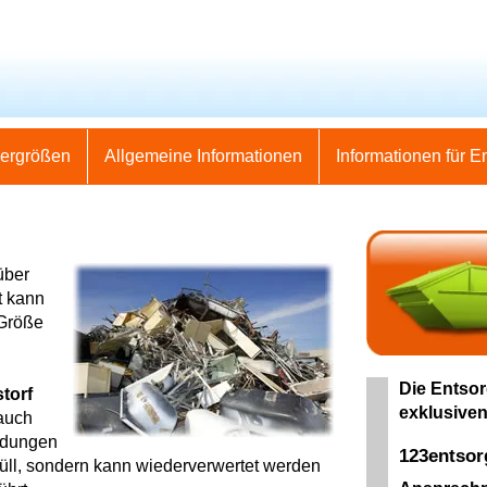
nergrößen
Allgemeine Informationen
Informationen für E
über
t kann
 Größe
Die Entsor
torf
exklusiven
auch
eidungen
123entso
Müll, sondern kann wiederverwertet werden