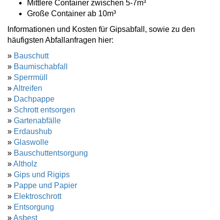
Mittlere Container zwischen 5-7m³
Große Container ab 10m³
Informationen und Kosten für Gipsabfall, sowie zu den
häufigsten Abfallanfragen hier:
»
Bauschutt
»
Baumischabfall
»
Sperrmüll
»
Altreifen
»
Dachpappe
»
Schrott entsorgen
»
Gartenabfälle
»
Erdaushub
»
Glaswolle
»
Bauschuttentsorgung
»
Altholz
»
Gips und Rigips
»
Pappe und Papier
»
Elektroschrott
»
Entsorgung
»
Asbest