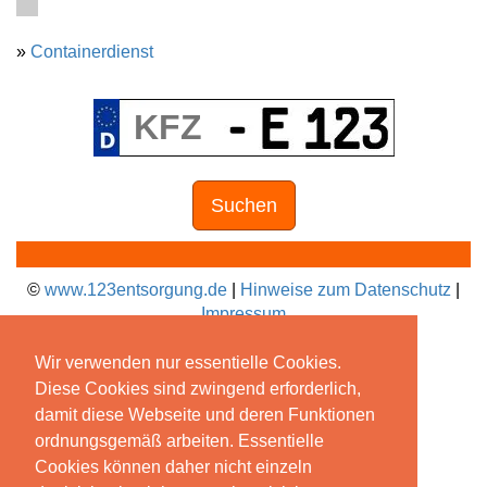
»
Containerdienst
Suchen
©
www.123entsorgung.de
|
Hinweise zum Datenschutz
|
Impressum
Wir verwenden nur essentielle Cookies.
Diese Cookies sind zwingend erforderlich,
damit diese Webseite und deren Funktionen
ordnungsgemäß arbeiten. Essentielle
Cookies können daher nicht einzeln