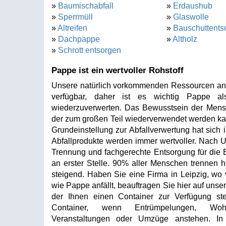
»
Baumischabfall
»
Erdaushub
»
Sperrmüll
»
Glaswolle
»
Altreifen
»
Bauschuttents
»
Dachpappe
»
Altholz
»
Schrott entsorgen
Pappe ist ein wertvoller Rohstoff
Unsere natürlich vorkommenden Ressourcen an Ze
verfügbar, daher ist es wichtig Pappe al
wiederzuverwerten. Das Bewusstsein der Mensche
der zum großen Teil wiederverwendet werden kan
Grundeinstellung zur Abfallverwertung hat sich 
Abfallprodukte werden immer wertvoller. Nach 
Trennung und fachgerechte Entsorgung für die 
an erster Stelle. 90% aller Menschen trennen h
steigend. Haben Sie eine Firma in Leipzig, wo 
wie Pappe anfällt, beauftragen Sie hier auf unse
der Ihnen einen Container zur Verfügung ste
Container, wenn Entrümpelungen, Wohnu
Veranstaltungen oder Umzüge anstehen. In