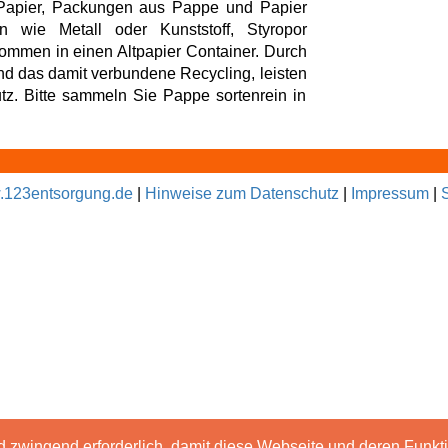
 Papier, Packungen aus Pappe und Papier
 wie Metall oder Kunststoff, Styropor
ommen in einen Altpapier Container. Durch
nd das damit verbundene Recycling, leisten
z. Bitte sammeln Sie Pappe sortenrein in
123entsorgung.de
|
Hinweise zum Datenschutz
|
Impressum
|
d zwingend erforderlich, damit diese Webseite und deren Funk