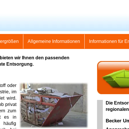
nergrößen
Allgemeine Informationen
Informationen für E
 bieten wir Ihnen den passenden
hte Entsorgung.
off oder
trie, im
et wird.
Die Entsor
b privat
regionalen
ern zum
t es in
Becker U
 häufig