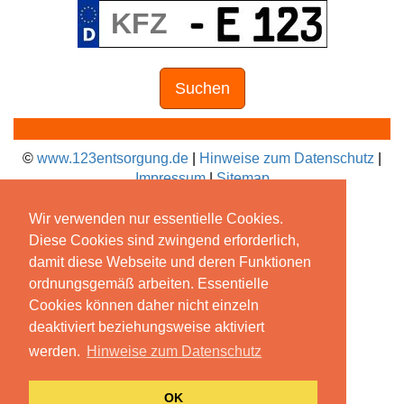
Suchen
©
www.123entsorgung.de
|
Hinweise zum Datenschutz
|
Impressum
|
Sitemap
Wir verwenden nur essentielle Cookies.
Diese Cookies sind zwingend erforderlich,
damit diese Webseite und deren Funktionen
ordnungsgemäß arbeiten. Essentielle
Cookies können daher nicht einzeln
deaktiviert beziehungsweise aktiviert
werden.
Hinweise zum Datenschutz
OK