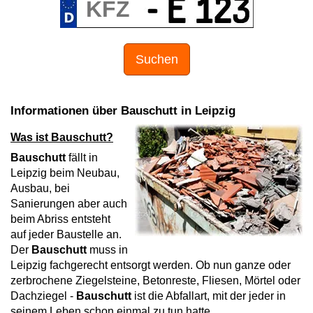
Suchen
Informationen über Bauschutt in Leipzig
Was ist Bauschutt?
Bauschutt
fällt in
Leipzig beim Neubau,
Ausbau, bei
Sanierungen aber auch
beim Abriss entsteht
auf jeder Baustelle an.
Der
Bauschutt
muss in
Leipzig fachgerecht entsorgt werden. Ob nun ganze oder
zerbrochene Ziegelsteine, Betonreste, Fliesen, Mörtel oder
Dachziegel -
Bauschutt
ist die Abfallart, mit der jeder in
seinem Leben schon einmal zu tun hatte.