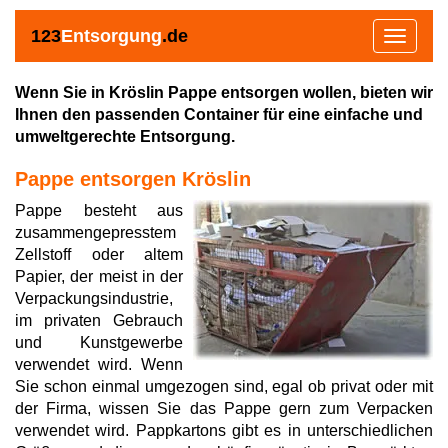
123
Entsorgung
.de
Toggle
navigat
Wenn Sie in Kröslin Pappe entsorgen wollen, bieten wir
Ihnen den passenden Container für eine einfache und
umweltgerechte Entsorgung.
Pappe entsorgen Kröslin
Pappe besteht aus
zusammengepresstem
Zellstoff oder altem
Papier, der meist in der
Verpackungsindustrie,
im privaten Gebrauch
und Kunstgewerbe
verwendet wird. Wenn
Sie schon einmal umgezogen sind, egal ob privat oder mit
der Firma, wissen Sie das Pappe gern zum Verpacken
verwendet wird. Pappkartons gibt es in unterschiedlichen