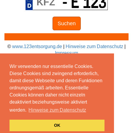
Suchen
©
www.123entsorgung.de
|
Hinweise zum Datenschutz
|
Impressum
Wir verwenden nur essentielle Cookies.
Diese Cookies sind zwingend erforderlich,
damit diese Webseite und deren Funktionen
ordnungsgemäß arbeiten. Essentielle
Cookies können daher nicht einzeln
deaktiviert beziehungsweise aktiviert
werden.
Hinweise zum Datenschutz
OK