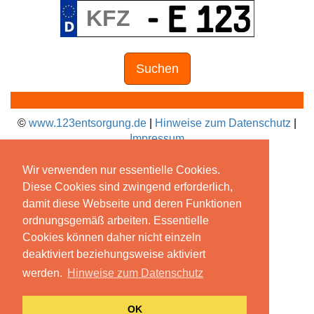
Suchen
©
www.123entsorgung.de
|
Hinweise zum Datenschutz
|
Impressum
Wir verwenden nur essentielle Cookies.
Diese Cookies sind zwingend erforderlich,
damit diese Webseite und deren Funktionen
ordnungsgemäß arbeiten. Essentielle
Cookies können daher nicht einzeln
deaktiviert beziehungsweise aktiviert
werden.
Hinweise zum Datenschutz
OK