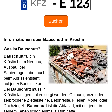
Suchen
Informationen über Bauschutt in Kröslin
Was ist Bauschutt?
Bauschutt
fällt in
Kröslin beim Neubau,
Ausbau, bei
Sanierungen aber auch
beim Abriss entsteht
auf jeder Baustelle an.
Der
Bauschutt
muss in
Kröslin fachgerecht entsorgt werden. Ob nun ganze oder
zerbrochene Ziegelsteine, Betonreste, Fliesen, Mörtel oder
Dachziegel -
Bauschutt
ist die Abfallart, mit der jeder in
seinem Leben schon einmal zu tun hatte.