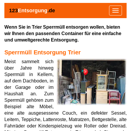
123
Entsorgung
.de
Toggle
navigat
Wenn Sie in Trier Sperrmüll entsorgen wollen, bieten
wir Ihnen den passenden Container für eine einfache
und umweltgerechte Entsorgung.
Sperrmüll Entsorgung Trier
Meist sammelt sich
über Jahre hinweg
Sperrmüll in Kellern,
auf dem Dachboden, in
der Garage oder im
Haushalt an. Zum
Sperrmüll gehören zum
Beispiel alte Möbel,
eine alte ausgesessene Couch, ein defekter Sessel,
Leitern, Teppiche, Lattenroste, Matratzen, Bettgestelle, alte
Fahrräder oder Kinderspielzeug wie Roller oder Dreirad.