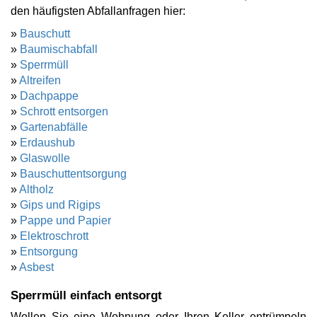
den häufigsten Abfallanfragen hier:
»
Bauschutt
»
Baumischabfall
»
Sperrmüll
»
Altreifen
»
Dachpappe
»
Schrott entsorgen
»
Gartenabfälle
»
Erdaushub
»
Glaswolle
»
Bauschuttentsorgung
»
Altholz
»
Gips und Rigips
»
Pappe und Papier
»
Elektroschrott
»
Entsorgung
»
Asbest
Sperrmüll einfach entsorgt
Wollen Sie eine Wohnung oder Ihren Keller entrümpeln