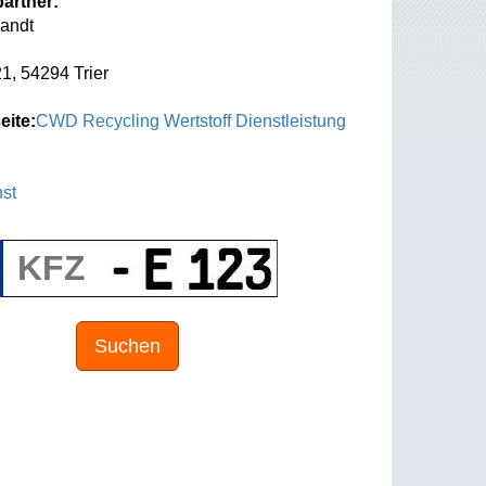
artner:
sandt
 21, 54294 Trier
eite:
CWD Recycling Wertstoff Dienstleistung
st
Suchen