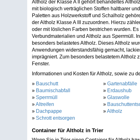
Altholz der Klasse A II gehört behandeltes Altho
mit biologisch verträglichen Stoffen haltbarer un
Paletten aus Holzwerkstoff und Schalholz gehören
der Altholz Klasse A III zuzuordnen. Hierzu zähl
oder mit löslichen Farben bestrichen wurden. Es 
Verbundmaterialien und Altholz aus Sperrmüll. In 
besonders belastetes Altholz. Dieses Altholz wu
Anwendungen widerstandsfähig gemacht, lackiert
imprägniert. Zum besonders belastetem Altholz 
Fenster.
Informationen und Kosten für Altholz, sowie zu de
»
Bauschutt
»
Gartenabfälle
»
Baumischabfall
»
Erdaushub
»
Sperrmüll
»
Glaswolle
»
Altreifen
»
Bauschuttents
»
Dachpappe
»
Altholz
»
Schrott entsorgen
Container für Altholz in Trier
Wenn Sie in Trier einen Container für Altholz bzw