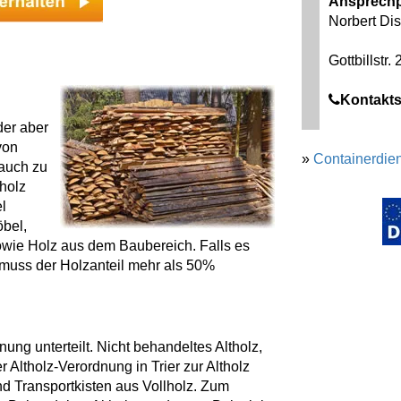
Ansprechp
Norbert Di
Gottbillstr.
Kontakts
der aber
von
»
Containerdien
 auch zu
holz
l
bel,
wie Holz aus dem Baubereich. Falls es
, muss der Holzanteil mehr als 50%
nung unterteilt. Nicht behandeltes Altholz,
Altholz-Verordnung in Trier zur Altholz
nd Transportkisten aus Vollholz. Zum