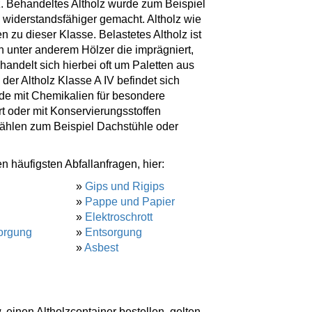
lz. Behandeltes Altholz wurde zum Beispiel
d widerstandsfähiger gemacht. Altholz wie
 zu dieser Klasse. Belastetes Altholz ist
en unter anderem Hölzer die imprägniert,
handelt sich hierbei oft um Paletten aus
der Altholz Klasse A IV befindet sich
rde mit Chemikalien für besondere
 oder mit Konservierungsstoffen
zählen zum Beispiel Dachstühle oder
n häufigsten Abfallanfragen, hier:
»
Gips und Rigips
»
Pappe und Papier
»
Elektroschrott
orgung
»
Entsorgung
»
Asbest
. einen Altholzcontainer bestellen, gelten