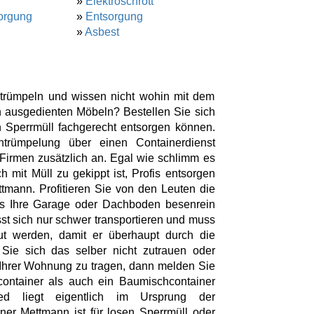
»
Elektroschrott
orgung
»
Entsorgung
»
Asbest
trümpeln und wissen nicht wohin mit dem
 ausgedienten Möbeln? Bestellen Sie sich
 Sperrmüll fachgerecht entsorgen können.
trümpelung über einen Containerdienst
 Firmen zusätzlich an. Egal wie schlimm es
mit Müll zu gekippt ist, Profis entsorgen
ttmann. Profitieren Sie von den Leuten die
ss Ihre Garage oder Dachboden besenrein
ässt sich nur schwer transportieren und muss
ut werden, damit er überhaupt durch die
ie sich das selber nicht zutrauen oder
s Ihrer Wohnung zu tragen, dann melden Sie
container als auch ein Baumischcontainer
ied liegt eigentlich im Ursprung der
iner Mettmann ist für losen Sperrmüll oder