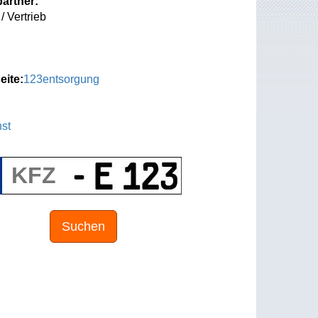
artner:
/ Vertrieb
eite:
123entsorgung
st
Suchen