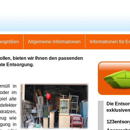
nergrößen
Allgemeine Informationen
Informationen für E
llen, bieten wir Ihnen den passenden
hte Entsorgung.
müll in
oder im
iel alte
Die Entsor
efekter
exklusiven
tratzen,
zeug wie
123entso
rgung in