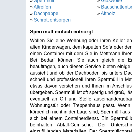
»
Sperrmüll
»
Glaswolle
»
Altreifen
»
Bauschuttents
»
Dachpappe
»
Altholz
»
Schrott entsorgen
Sperrmüll einfach entsorgt
Wollen Sie eine Wohnung oder Ihren Keller en
alten Kinderwagen, dem kaputten Sofa oder den
einen Container mit dem Sie in Mettmann Ihren
Bei Bedarf können Sie auch gleich die En
beauftragen, auch diesen Service bieten einige
aussieht und ob der Dachboden bis unters Dach 
schnell und professionell Ihren Sperrmüll in Me
etwas davon verstehen und Ihnen im Anschlu
übergeben. Sperrmüll ist oft sperrig und groß, l
eventuell an Ort und Stelle auseinandergeba
Wohnungstür oder Treppenhaus passt. Wenn S
körperlich nicht in der Lage sind, Sperrmüll au
sich bei einem Containerdienst. Ein Sperrmüll
beinhalten Abfall-Gemische. Der Untersch
einzufüllenden Materialien. Der Sperrmüllconta