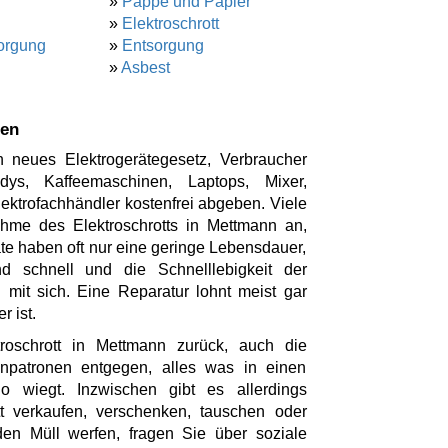
»
Pappe und Papier
»
Elektroschrott
orgung
»
Entsorgung
»
Asbest
gen
 neues Elektrogerätegesetz, Verbraucher
ys, Kaffeemaschinen, Laptops, Mixer,
ktrofachhändler kostenfrei abgeben. Viele
hme des Elektroschrotts in Mettmann an,
te haben oft nur eine geringe Lebensdauer,
d schnell und die Schnelllebigkeit der
 mit sich. Eine Reparatur lohnt meist gar
r ist.
roschrott in Mettmann zurück, auch die
enpatronen entgegen, alles was in einen
o wiegt. Inzwischen gibt es allerdings
ott verkaufen, verschenken, tauschen oder
en Müll werfen, fragen Sie über soziale