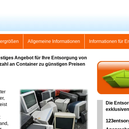
nergrößen
Allgemeine Informationen
Informationen für E
stiges Angebot für Ihre Entsorgung von
elzahl an Container zu günstigen Preisen
ter
er,
Die Entsor
eist
exklusiven
t
123entso
land,