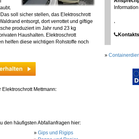
Ansprechp
f
Information 
aubt.
as soll sicher stellen, das Elektroschrott
,
ldrand entsorgt, dort verrottet und giftige
tsche produziert im Jahr rund 23 kg
Kontakts
rivaten Haushalten. Elektroschrott
len helfen diese wichtigen Rohstoffe noch
»
Containerdien
r Elektroschrott Mettmann:
u den häufigsten Abfallanfragen hier:
»
Gips und Rigips