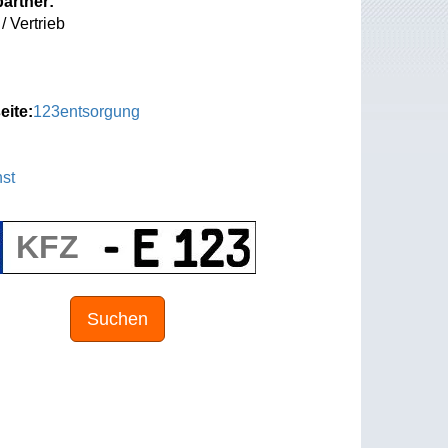
artner:
/ Vertrieb
eite:
123entsorgung
st
Suchen