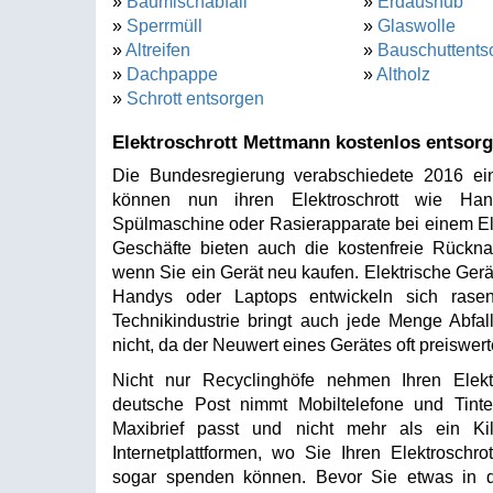
»
Baumischabfall
»
Erdaushub
»
Sperrmüll
»
Glaswolle
»
Altreifen
»
Bauschuttents
»
Dachpappe
»
Altholz
»
Schrott entsorgen
Elektroschrott Mettmann kostenlos entsor
Die Bundesregierung verabschiedete 2016 ein
können nun ihren Elektroschrott wie Hand
Spülmaschine oder Rasierapparate bei einem Ele
Geschäfte bieten auch die kostenfreie Rückna
wenn Sie ein Gerät neu kaufen. Elektrische Gerä
Handys oder Laptops entwickeln sich rasen
Technikindustrie bringt auch jede Menge Abfall
nicht, da der Neuwert eines Gerätes oft preiswerte
Nicht nur Recyclinghöfe nehmen Ihren Elekt
deutsche Post nimmt Mobiltelefone und Tint
Maxibrief passt und nicht mehr als ein Kil
Internetplattformen, wo Sie Ihren Elektroschr
sogar spenden können. Bevor Sie etwas in d