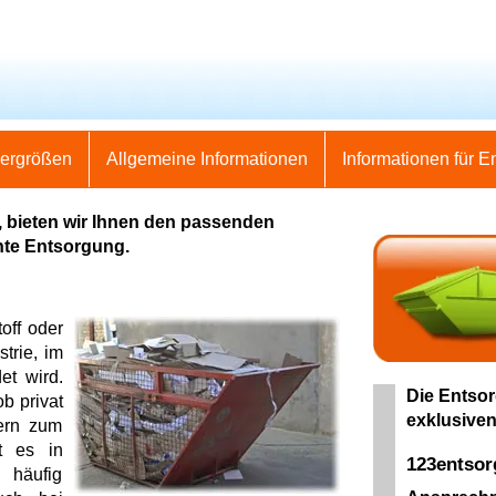
nergrößen
Allgemeine Informationen
Informationen für E
 bieten wir Ihnen den passenden
hte Entsorgung.
off oder
trie, im
et wird.
Die Entsor
b privat
exklusiven
ern zum
t es in
123entso
 häufig