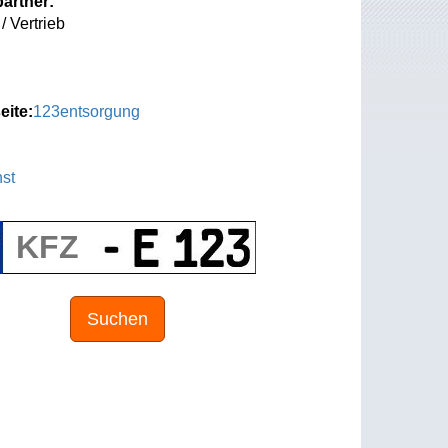
artner:
/ Vertrieb
eite:
123entsorgung
st
Suchen