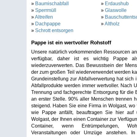
»
Baumischabfall
»
Erdaushub
»
Sperrmüll
»
Glaswolle
»
Altreifen
»
Bauschuttents
»
Dachpappe
»
Altholz
»
Schrott entsorgen
Pappe ist ein wertvoller Rohstoff
Unsere natürlich vorkommenden Ressourcen an Ze
verfügbar, daher ist es wichtig Pappe al
wiederzuverwerten. Das Bewusstsein der Mensche
der zum großen Teil wiederverwendet werden kan
Grundeinstellung zur Abfallverwertung hat sich 
Abfallprodukte werden immer wertvoller. Nach 
Trennung und fachgerechte Entsorgung für die 
an erster Stelle. 90% aller Menschen trennen h
steigend. Haben Sie eine Firma in Wolgast, wo 
wie Pappe anfällt, beauftragen Sie hier auf 
Wolgast, der Ihnen einen Container zur Verfügung
Container, wenn Entrümpelungen, Wohnu
Veranstaltungen oder Umzüge anstehen. In