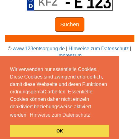
Suchen
©
www.123entsorgung.de
|
Hinweise zum Datenschutz
|
Impressum
Wir verwenden nur essentielle Cookies.
Diese Cookies sind zwingend erforderlich,
damit diese Webseite und deren Funktionen
ordnungsgemäß arbeiten. Essentielle
Cookies können daher nicht einzeln
deaktiviert beziehungsweise aktiviert
werden.
Hinweise zum Datenschutz
OK