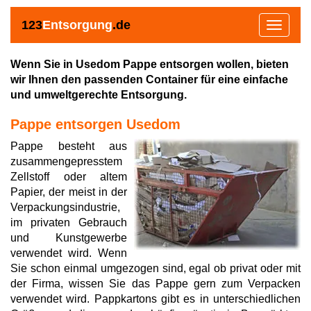
123
Entsorgung
.de
Toggle
navigat
Wenn Sie in Usedom Pappe entsorgen wollen, bieten
wir Ihnen den passenden Container für eine einfache
und umweltgerechte Entsorgung.
Pappe entsorgen Usedom
Pappe besteht aus
zusammengepresstem
Zellstoff oder altem
Papier, der meist in der
Verpackungsindustrie,
im privaten Gebrauch
und Kunstgewerbe
verwendet wird. Wenn
Sie schon einmal umgezogen sind, egal ob privat oder mit
der Firma, wissen Sie das Pappe gern zum Verpacken
verwendet wird. Pappkartons gibt es in unterschiedlichen